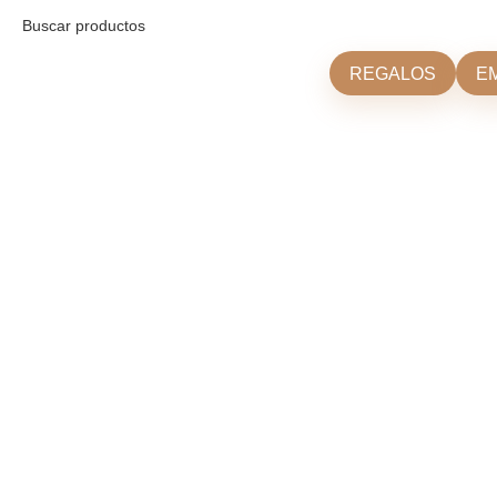
REGALOS
E
Click para agrandar