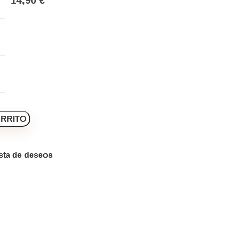
14,90
€
ARRITO
ista de deseos