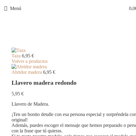
Menú
0,
Click para agrandar
Taza
6,95
€
Volver a productos
Abridor madera
6,95
€
Llavero madera redondo
5,95
€
Llavero de Madera.
¡Ten un bonito detalle con esa persona especial y sorpréndela co
original!
Además, puedes escoger el mensaje que hemos preparado o person
con la frase que tú quieras.