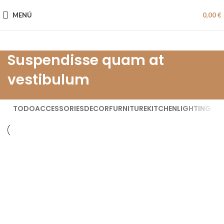
MENÚ
0,00
€
Suspendisse quam at
vestibulum
TODO
ACCESSORIES
DECOR
FURNITURE
KITCHEN
LIGHTING
KITCHEN
SUSPENDISSE QUAM AT VESTIBULUM
FURNITURE