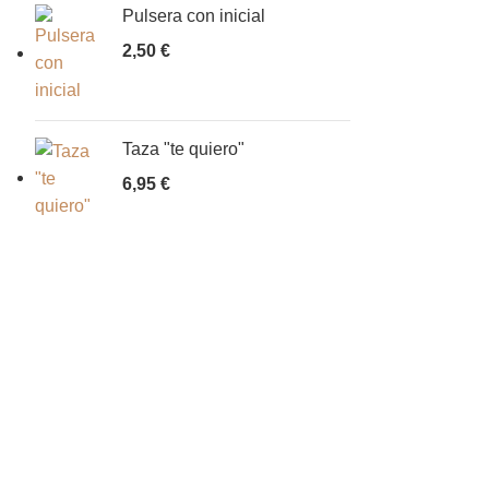
Pulsera con inicial
2,50
€
Taza "te quiero"
6,95
€