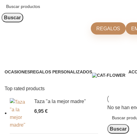
Buscar
REGALOS
E
Marcasitios
Categorías
OCASIONES
REGALOS PERSONALIZADOS
ACC
0 Productos
0 Productos
0 Pr
Top rated products
Taza "a la mejor madre"
No se han enc
6,95
€
Buscar