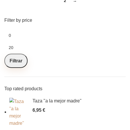
1
2
→
Filter by price
Filtrar
Top rated products
Taza "a la mejor madre"
6,95
€