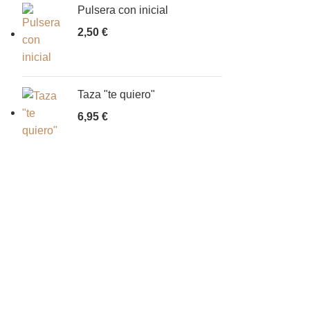
Pulsera con inicial
2,50
€
Taza "te quiero"
6,95
€