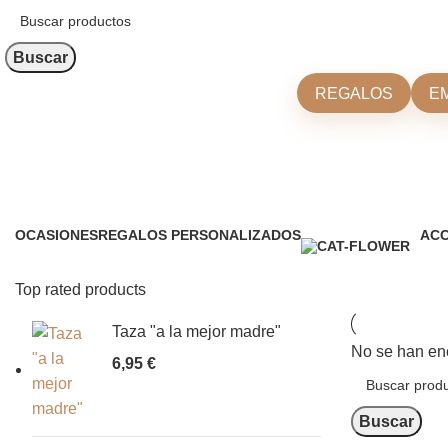
Buscar
REGALOS
E
Pomperos
OCASIONES
REGALOS PERSONALIZADOS
ACC
0 Productos
0 Productos
0 Pr
Top rated products
Taza "a la mejor madre"
No se han enc
6,95
€
Buscar