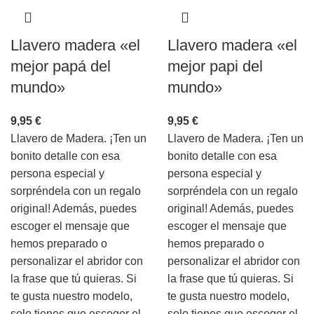
Llavero madera «el
Llavero madera «el
mejor papá del
mejor papi del
mundo»
mundo»
9,95
€
9,95
€
Llavero de Madera. ¡Ten un
Llavero de Madera. ¡Ten un
bonito detalle con esa
bonito detalle con esa
persona especial y
persona especial y
sorpréndela con un regalo
sorpréndela con un regalo
original! Además, puedes
original! Además, puedes
escoger el mensaje que
escoger el mensaje que
hemos preparado o
hemos preparado o
personalizar el abridor con
personalizar el abridor con
la frase que tú quieras. Si
la frase que tú quieras. Si
te gusta nuestro modelo,
te gusta nuestro modelo,
solo tienes que escoger el
solo tienes que escoger el