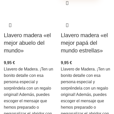
Llavero madera «el
Llavero madera «el
mejor abuelo del
mejor papá del
mundo»
mundo estrellas»
9,95
€
9,95
€
Llavero de Madera. ¡Ten un
Llavero de Madera. ¡Ten un
bonito detalle con esa
bonito detalle con esa
persona especial y
persona especial y
sorpréndela con un regalo
sorpréndela con un regalo
original! Además, puedes
original! Además, puedes
escoger el mensaje que
escoger el mensaje que
hemos preparado o
hemos preparado o
personalizar el abridor con
personalizar el abridor con