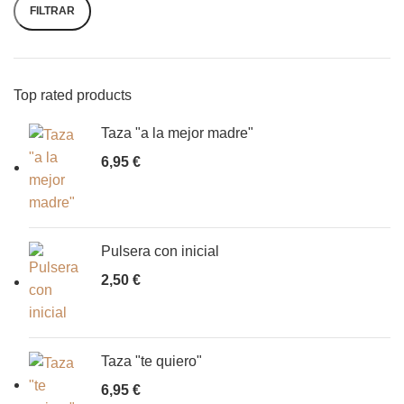
FILTRAR
Top rated products
Taza "a la mejor madre"
6,95
€
Pulsera con inicial
2,50
€
Taza "te quiero"
6,95
€