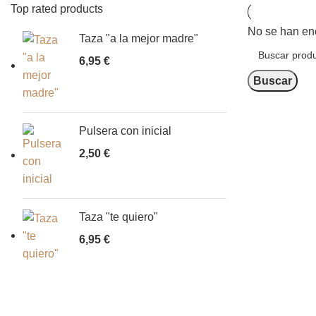
Top rated products
No se han enc
Taza "a la mejor madre"
6,95
€
Buscar
Pulsera con inicial
2,50
€
Taza "te quiero"
6,95
€