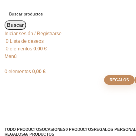
Buscar
Iniciar sesión / Registrarse
0
Lista de deseos
0
elementos
0,00
€
Menú
0
elementos
0,00
€
REGALOS
Decoración de pared
Categorías
TODO
PRODUCTOS
OCASIONES
0 PRODUCTOS
REGALOS PERSONAL
REGALOS
66 PRODUCTOS