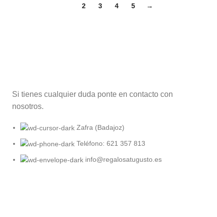
1
2
3
4
5
→
Si tienes cualquier duda ponte en contacto con
nosotros.
Zafra (Badajoz)
Teléfono: 621 357 813
info@regalosatugusto.es