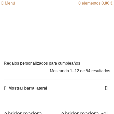
Menú
0
elementos
0,00
€
Regalos de cumpleaños
Categorías
Regalos personalizados para cumpleaños
Mostrando 1–12 de 54 resultados
Mostrar barra lateral
Abridor madera
Abridor madera «el