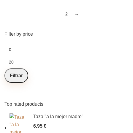
1
2
→
Filter by price
Filtrar
Top rated products
Taza "a la mejor madre"
6,95
€