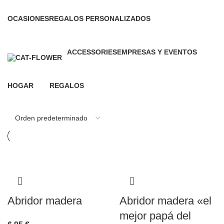
Categorías
OCASIONES
REGALOS PERSONALIZADOS
0 Productos
0 Productos
ACCESSORIES
EMPRESAS Y EVENTOS
0 Productos
20 Productos
HOGAR
REGALOS
63 Productos
66 Productos
Abridor madera
Abridor madera «el
mejor papá del