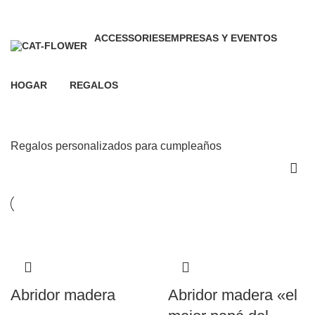
0 Productos
0 Productos
ACCESSORIES
EMPRESAS Y EVENTOS
0 Productos
20 Productos
HOGAR
REGALOS
63 Productos
66 Productos
Regalos personalizados para cumpleaños
Abridor madera
Abridor madera «el