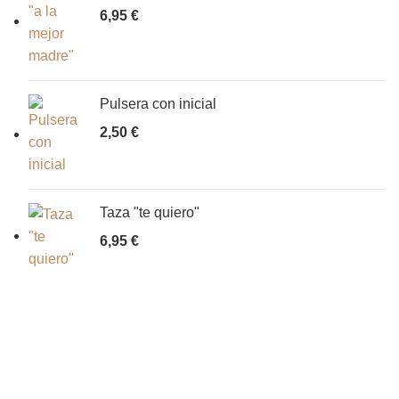
6,95
€
Pulsera con inicial
2,50
€
Taza "te quiero"
6,95
€