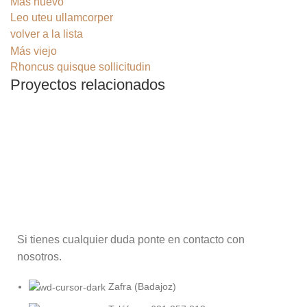
Más nuevo
Leo uteu ullamcorper
volver a la lista
Más viejo
Rhoncus quisque sollicitudin
Proyectos relacionados
FURNITURE
NETUS EU MOLLIS HAC DIGNIS
Si tienes cualquier duda ponte en contacto con
nosotros.
Zafra (Badajoz)