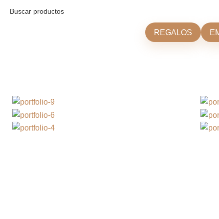
REGALOS
E
A lacus bibendum pulvinar