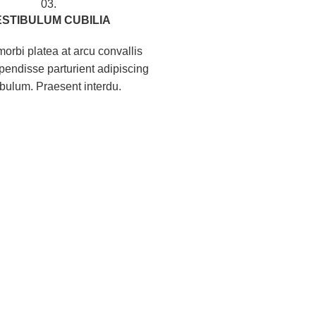
03.
ESTIBULUM CUBILIA
orbi platea at arcu convallis
spendisse parturient adipiscing
ibulum. Praesent interdu.