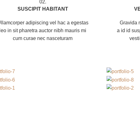
02.
SUSCIPIT HABITANT
V
llamcorper adipiscing vel hac a egestas
Gravida m
leo in sit pharetra auctor nibh mauris mi
a id id su
cum curae nec nasceturam
vest