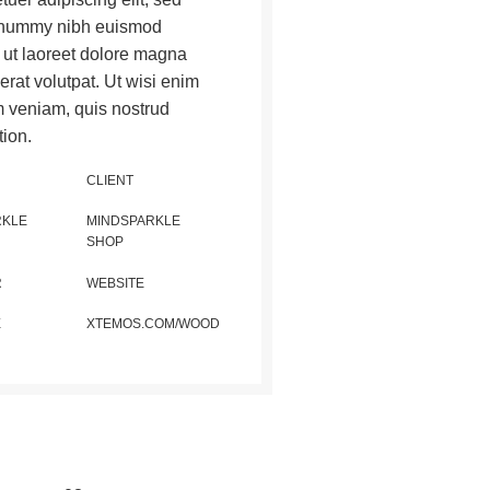
nummy nibh euismod
t ut laoreet dolore magna
erat volutpat. Ut wisi enim
 veniam, quis nostrud
tion.
CLIENT
RKLE
MINDSPARKLE
SHOP
R
WEBSITE
E
XTEMOS.COM/WOOD