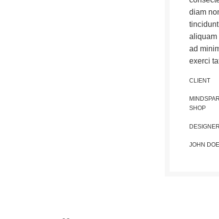
diam no
tincidun
aliquam 
ad minim
exerci ta
CLIENT
MINDSPA
SHOP
DESIGNE
JOHN DO