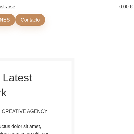
istrarse
0,00
€
ONES
Contacto
 Latest
rk
 CREATIVE AGENCY
ctus dolor sit amet,
tuer adipiscing elit, sed