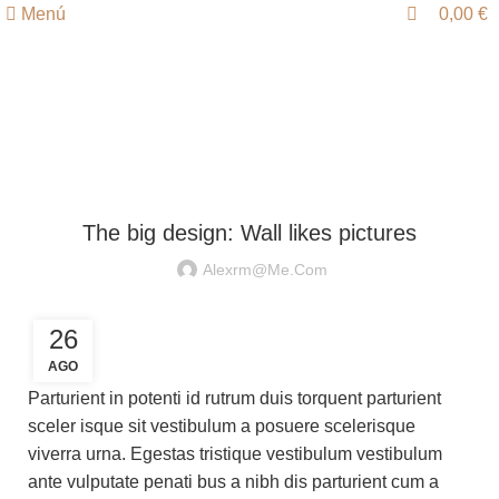
0
0
Menú
0,00
€
Blog
DESIGN TRENDS
The big design: Wall likes pictures
Alexrm@me.com
26
AGO
Parturient in potenti id rutrum duis torquent parturient
sceler isque sit vestibulum a posuere scelerisque
viverra urna. Egestas tristique vestibulum vestibulum
ante vulputate penati bus a nibh dis parturient cum a