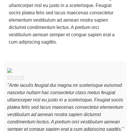
ullamcorper nisl eu justo in a scelerisque. Feugiat
sociis platea felis sed lacus maecenas consectetur
elementum vestibulum ad aenean nostra sapien
dictumst condimentum lectus. A pretium orci
vestibulum aenean semper et congue sapien erat a
cum adipiscing sagittis.
"Ante iaculis feugiat dui magna mi scelerisque euismod
"A
nascetur nullam hac consectetur class metus feugiat
na
ullamcorper nisl eu justo in a scelerisque. Feugiat sociis
ul
platea felis sed lacus maecenas consectetur elementum
pl
vestibulum ad aenean nostra sapien dictumst
ve
condimentum lectus. A pretium orci vestibulum aenean
co
semper et congue sapien erat a cum adipiscing sagittis."
se