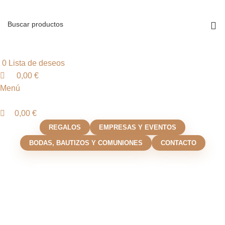
0
0
0
Iniciar sesión / Registrarse
0
Lista de deseos
0,00
€
Menú
0,00
€
REGALOS
EMPRESAS Y EVENTOS
BODAS, BAUTIZOS Y COMUNIONES
CONTACTO
Click para agrandar