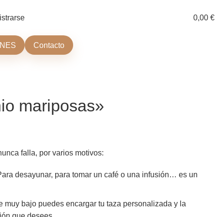
istrarse
0,00
€
ONES
Contacto
nio mariposas»
unca falla, por varios motivos:
Para desayunar, para tomar un café o una infusión… es un
 muy bajo puedes encargar tu taza personalizada y la
ción que desees.