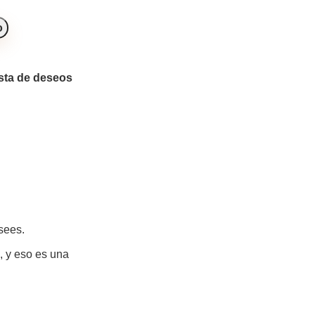
o
ista de deseos
sees.
, y eso es una