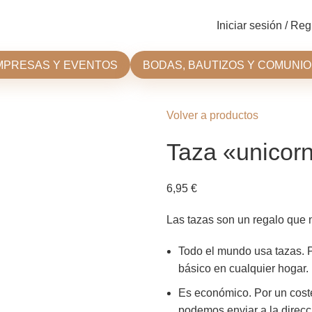
Iniciar sesión / Reg
MPRESAS Y EVENTOS
BODAS, BAUTIZOS Y COMUNI
Volver a productos
Taza «unicor
6,95
€
Las tazas son un regalo que n
Todo el mundo usa tazas. 
básico en cualquier hogar.
Es económico. Por un coste
podemos enviar a la direc