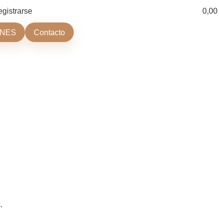
egistrarse
0,0
ONES
Contacto
.